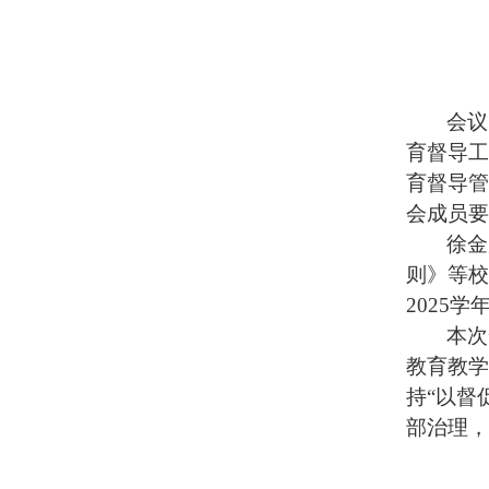
会议
育督导工
育督导管
会成员要
徐金
则》等校
2025
本次
教育教学
持“以督
部治理，