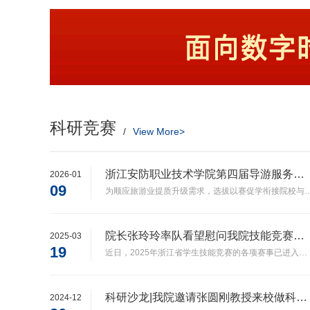
科研竞赛
/
View More>
浙江安防职业技术学院第四届导游服务技能大赛圆满举行
2026-01
09
为顺应旅游业提质升级需求，选拔以赛促学衔接院校与行业，紧扣专业导游人才，文旅融合趋势，讲好地域文旅故事，赋能行业发展与文化传播，特举
院长张玲玲率队看望慰问我院技能竞赛参赛学生团队
2025-03
19
近日，2025年浙江省学生技能竞赛的各项赛事已进入紧张的备赛阶段。我院参赛学子以昂扬的精神面貌投入赛前集训，通过强化训练、模拟演练等方式全面提升职业素养与专业技能。3月18日，学院院长张玲玲、书记叶超
科研沙龙|我院邀请张圆刚教授来校做科研专题讲座
2024-12