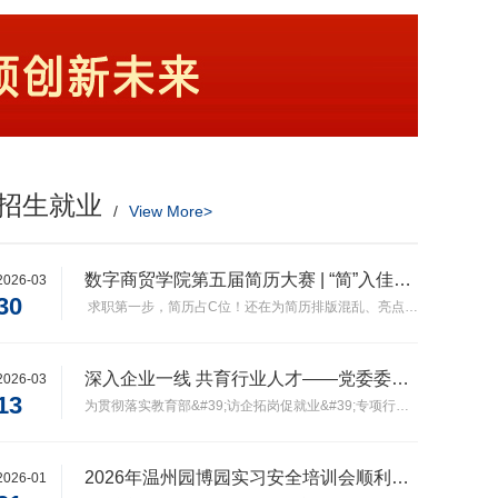
招生就业
/
View More>
数字商贸学院第五届简历大赛 | “简”入佳境，百“历”挑一——解锁你的职场第一张名片！
2026-03
30
求职第一步，简历占C位！还在为简历排版混乱、亮点难寻而发愁？还在因缺乏经验，不知道如何让HR一眼锁定你？为帮助数字商贸学院学子提升职业核心能力，夯实简历制作基础，打通求职第一关，正式启动第五届“简”
深入企业一线 共育行业人才——党委委员、副校长温剑峰走访实习单位
2026-03
13
为贯彻落实教育部&#39;访企拓岗促就业&#39;专项行动要求，进一步拓展毕业生就业渠道，深化产教融合协同育人，我校党委委员、副校长温剑峰带队，数字商贸学院副院长李鹏、酒店管理与数字化运营专业专任教师
2026年温州园博园实习安全培训会顺利召开
2026-01